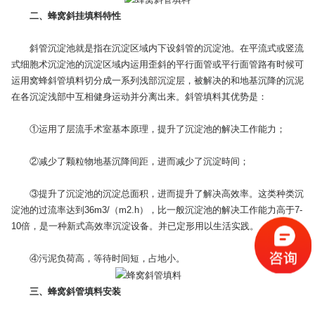
二、蜂窝斜挂填料特性
斜管沉淀池就是指在沉淀区域内下设斜管的沉淀池。在平流式或竖流
式细胞术沉淀池的沉淀区域内运用歪斜的平行面管或平行面管路有时候可
运用窝蜂斜管填料切分成一系列浅部沉淀层，被解决的和地基沉降的沉泥
在各沉淀浅部中互相健身运动并分离出来。斜管填料其优势是：
①运用了层流手术室基本原理，提升了沉淀池的解决工作能力；
②减少了颗粒物地基沉降间距，进而减少了沉淀時间；
③提升了沉淀池的沉淀总面积，进而提升了解决高效率。这类种类沉
淀池的过流率达到36m3/（m2.h），比一般沉淀池的解决工作能力高于7-
10倍，是一种新式高效率沉淀设备。并已定形用以生活实践。
④污泥负荷高，等待时间短，占地小。
三、蜂窝斜管填料安装