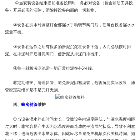
①
当安装设备结束提前准备投用时，务必对设备（包含辅助工具设
备）开展必需的清除，消除掉设备內部的一切脏物。
②
设备在漏水时调整好全部漏水手动调节阀门后，使每台设备漏水水
流量平衡。
③
设备在运作之后有很多的淤泥沉淀在设备下边，因而必须按时排
泥。在排泥时开启排泥阀门，使淤泥从排泥口排出来。
④
每一斜板沉淀池需一切正常排泥在4-5分鐘。
⑤定期维护、清理斜管，避免淤泥阻塞滤管，危害沉淀实际效果，滤
管应定期维护是不是完好无损。
四、
蜂窝斜管
维护
①
当设备灌水停止时间太长，导致设备内温度降低，与漏水温度相距
过大时，非常容易产生因为水温度差而造成的平流层的状况，导致不利絮
花下移，进而危害出水量水体。因此应尽量避免关机频次和关机時间。
如