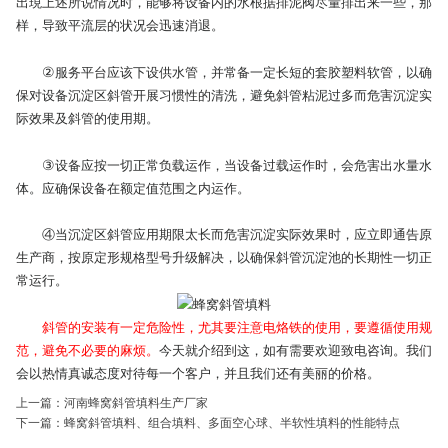
出現上述所说情况时，能够将设备内的水根据排泥阀尽量排出来一些，那
样，导致平流层的状况会迅速消退。
②
服务平台应该下设供水管，并常备一定长短的套胶塑料软管，以确
保对设备沉淀区斜管开展习惯性的清洗，避免斜管粘泥过多而危害沉淀实
际效果及斜管的使用期。
③
设备应按一切正常负载运作，当设备过载运作时，会危害出水量水
体。应确保设备在额定值范围之内运作。
④
当沉淀区斜管应用期限太长而危害沉淀实际效果时，应立即通告原
生产商，按原定形规格型号升级解决，以确保斜管沉淀池的长期性一切正
常运行。
斜管的安装有一定危险性，尤其要注意电烙铁的使用，要遵循使用规
范，避免不必要的麻烦。
今天就介绍到这，如有需要欢迎致电咨询。我们
会以热情真诚态度对待每一个客户，并且我们还有美丽的价格。
上一篇：
河南蜂窝斜管填料生产厂家
下一篇：
蜂窝斜管填料、组合填料、多面空心球、半软性填料的性能特点