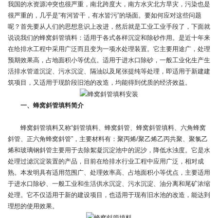
我国的水资源冲突也很严重，南北跨度大，南方水灾北方旱灾，污染也是
很严重的，几乎是“有河皆干，有水皆污”的场面。要如何应对这些问题
呢？首先要从人们的思想意识上改进，然后就是工业工业手段了，下面就
说说我们的蜂窝斜管填料：适用于各式各样沉淀和除砂作用。是近十年来
在给排水工程中采用广泛而且变为一项水处理装置。它主要用途广，处理
预期效果高，占地面积小等优点。适用于进水口除砂，一般工业化生产生
活排水管道沉淀、污水沉淀、隔油以及尾张提纯等处理，即适用于新建建
筑项目，又适用于现阶段旧池的改造，均能得到优质的经济效益。
一、蜂窝斜管填料简介
蜂窝斜管填料又称“斜管填料、蜂窝斜管、蜂窝斜管填料、六角蜂窝
斜管、正六角蜂窝斜管”，主要材料有：聚丙烯/聚乙烯乙丙共聚、聚氯乙
烯和玻璃钢斜管主要用于去除絮凝沉淀池中的泥沙，降低水浊度。它是水
处理过滤沉淀装置的产品，目前在给排水行业工程中应用广泛，相对成
熟。本发明具有适用范围广、处理效率高、占地面积小等优点，主要适用
于进水口除砂、一般工业和生活供水沉淀、污水沉淀、油分离和尾矿浓缩
处理。它不仅适用于新的建设项目，也适用于现有旧水池的改造，能达到
理想的使用效果。